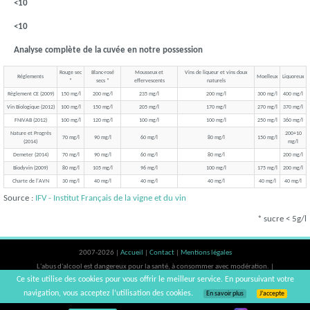
<10
<10
Analyse complète de la cuvée en notre possession
Rouge sec
Blanc-rosé
Mousseux et
Vins de liqueur et vins doux
Réglements
Moelleux
Liquoreux
*
secs *
effervescents
naturels
Règlement CE (2009)
150 mg/l
200 mg/l
235 mg/l
200 mg/l
300 mg/l
400 mg/l
Vin Biologique (2012)
100 mg/l
150 mg/l
205 mg/l
170 mg/l
270 mg/l
370 mg/l
FNIVAB (2012)
100 mg/l
120 mg/l
100 mg/l
100 mg/l
250 mg/l
360 mg/l
Nature et Progrès
200+10
70 mg/l
90 mg/l
60 mg/l
80 mg/l
150 mg/l
(2014)
mg/l
Demeter (2014)
70 mg/l
90 mg/l
60 mg/l
80 mg/l
200 mg/l
Biodyvin (2009)
80 mg/l
105 mg/l
96 mg/l
100 mg/l
175 mg/l
200 mg/l
Charte de l'AVN
30 mg/l
40 mg/l
40 mg/l
40 mg/l
40 mg/l
40 mg/l
Source :
IFV - Institut Français de la vigne et du vin
* sucre < 5g/l
2007-2026 |
Accueil
|
Contact
|
Mentions légales
L'abus d'alcool est dangereux pour la santé, à consommer avec modération. |
Ce site utilise des cookies pour vous offrir le meilleur service. En poursuivant votre
vinsnaturels | v3.12
navigation, vous acceptez l’utilisation des cookies.
En savoir plus
J’accepte