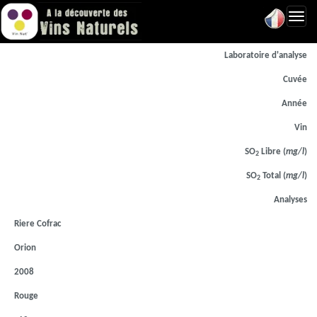
Toggl
navig
Laboratoire d'analyse
Cuvée
Année
Vin
SO
Libre (
mg/l
)
2
SO
Total (
mg/l
)
2
Analyses
Riere Cofrac
Orion
2008
Rouge