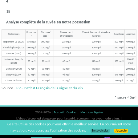
4
18
Analyse complète de la cuvée en notre possession
Rouge sec
Blanc-rosé
Mousseux et
Vins de liqueur et vins doux
Réglements
Moelleux
Liquoreux
*
secs *
effervescents
naturels
Règlement CE (2009)
150 mg/l
200 mg/l
235 mg/l
200 mg/l
300 mg/l
400 mg/l
Vin Biologique (2012)
100 mg/l
150 mg/l
205 mg/l
170 mg/l
270 mg/l
370 mg/l
FNIVAB (2012)
100 mg/l
120 mg/l
100 mg/l
100 mg/l
250 mg/l
360 mg/l
Nature et Progrès
200+10
70 mg/l
90 mg/l
60 mg/l
80 mg/l
150 mg/l
(2014)
mg/l
Demeter (2014)
70 mg/l
90 mg/l
60 mg/l
80 mg/l
200 mg/l
Biodyvin (2009)
80 mg/l
105 mg/l
96 mg/l
100 mg/l
175 mg/l
200 mg/l
Charte de l'AVN
30 mg/l
40 mg/l
40 mg/l
40 mg/l
40 mg/l
40 mg/l
Source :
IFV - Institut Français de la vigne et du vin
* sucre < 5g/l
2007-2026 |
Accueil
|
Contact
|
Mentions légales
L'abus d'alcool est dangereux pour la santé, à consommer avec modération. |
Ce site utilise des cookies pour vous offrir le meilleur service. En poursuivant votre
vinsnaturels | v3.12
navigation, vous acceptez l’utilisation des cookies.
En savoir plus
J’accepte