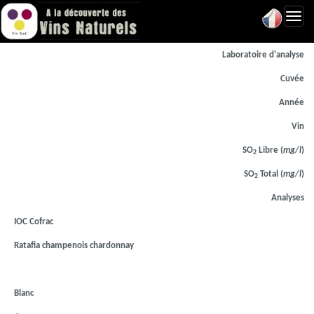
Toggl
navig
Laboratoire d'analyse
Cuvée
Année
Vin
SO
Libre (
mg/l
)
2
SO
Total (
mg/l
)
2
Analyses
IOC Cofrac
Ratafia champenois chardonnay
Blanc