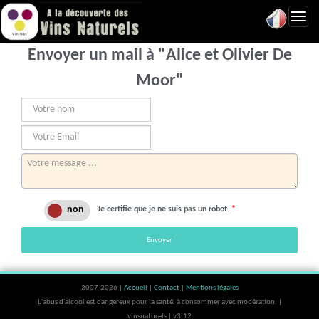
Toggl
navig
Envoyer un mail à "Alice et Olivier De
Moor"
Je certifie que je ne suis pas un robot.
*
Envoyer
2007-2026 |
Accueil
|
Contact
|
Mentions légales
L'abus d'alcool est dangereux pour la santé, à consommer avec modération. |
vinsnaturels | v3.12