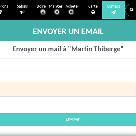
erons
Salons
Boire - Manger - Acheter
Carte
Contact
ENVOYER UN EMAIL
Envoyer un mail à "Martin Thiberge"
Envoyer