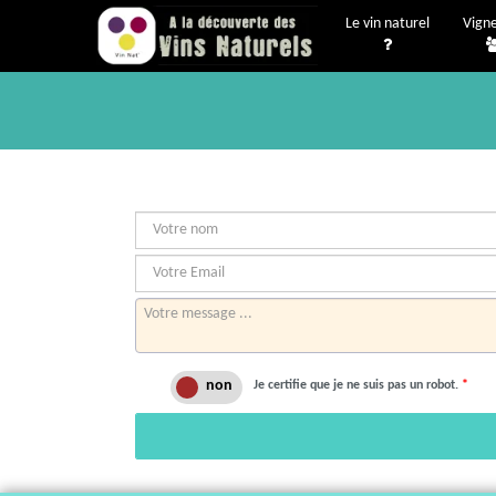
Le vin naturel
Vign
Je certifie que je ne suis pas un robot.
*