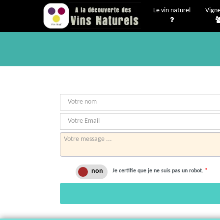
Le vin naturel
Vign
Je certifie que je ne suis pas un robot.
*