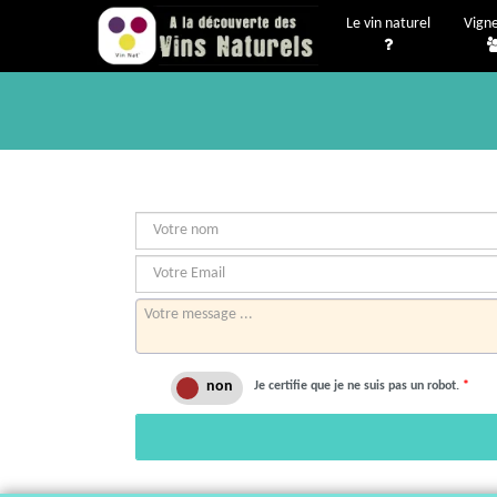
Le vin naturel
Vign
Je certifie que je ne suis pas un robot.
*