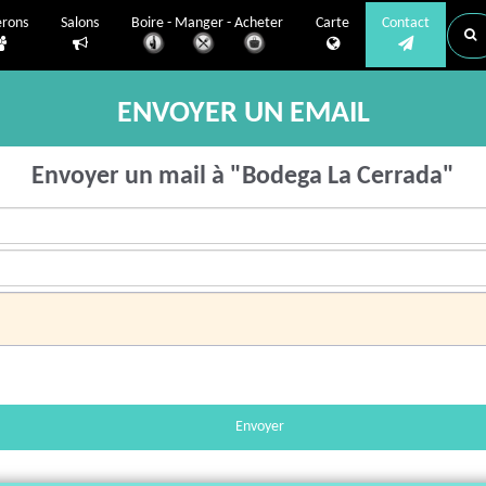
erons
Salons
Boire - Manger - Acheter
Carte
Contact
ENVOYER UN EMAIL
Envoyer un mail à "Bodega La Cerrada"
Envoyer