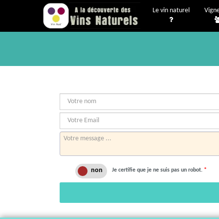
Le vin naturel
Vign
Je certifie que je ne suis pas un robot.
*