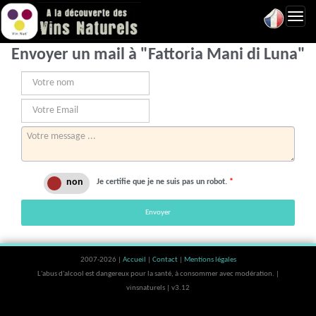
Toggl
navig
Envoyer un mail à "Fattoria Mani di Luna"
Je certifie que je ne suis pas un robot.
*
Envoyer
2007-2026 |
Accueil
|
Contact
|
Mentions légales
L'abus d'alcool est dangereux pour la santé, à consommer avec modération. |
vinsnaturels | v3.12