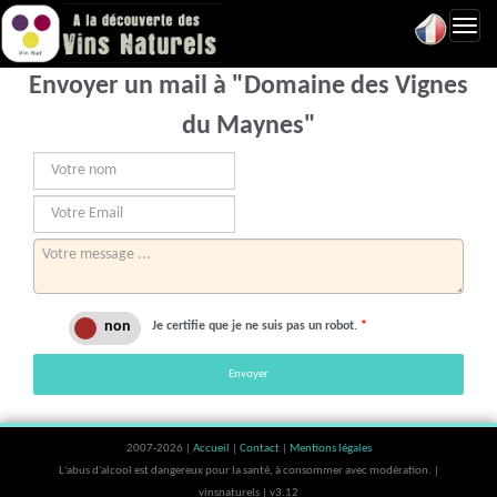
Toggl
navig
Envoyer un mail à "Domaine des Vignes
du Maynes"
Je certifie que je ne suis pas un robot.
*
Envoyer
2007-2026 |
Accueil
|
Contact
|
Mentions légales
L'abus d'alcool est dangereux pour la santé, à consommer avec modération. |
vinsnaturels | v3.12