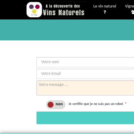
Le vin naturel
Vign
Je certifie que je ne suis pas un robot.
*