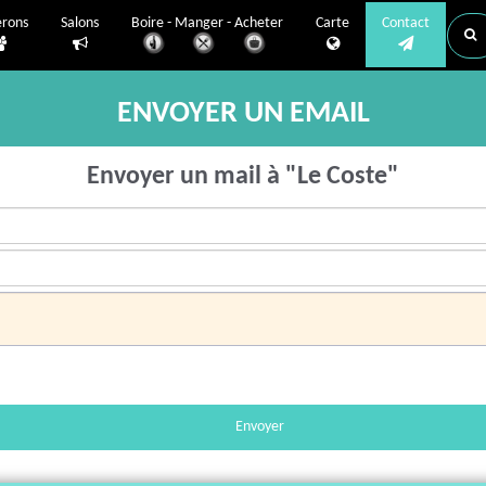
erons
Salons
Boire - Manger - Acheter
Carte
Contact
ENVOYER UN EMAIL
Envoyer un mail à "Le Coste"
Envoyer