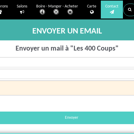
erons
Salons
Boire - Manger - Acheter
Carte
Contact
ENVOYER UN EMAIL
Envoyer un mail à "Les 400 Coups"
Envoyer