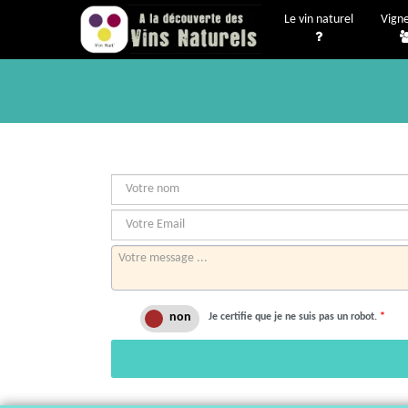
Le vin naturel
Vign
Je certifie que je ne suis pas un robot.
*