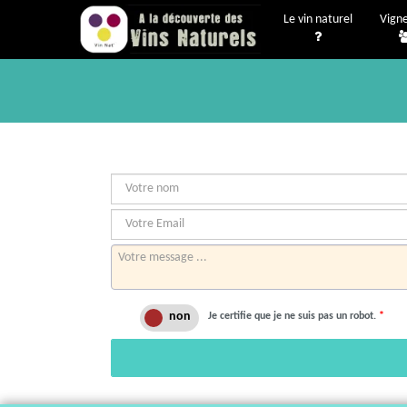
Le vin naturel
Vign
Je certifie que je ne suis pas un robot.
*