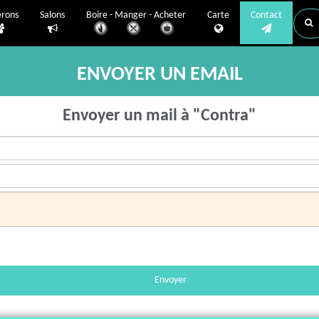
erons
Salons
Boire - Manger - Acheter
Carte
Contact
ENVOYER UN EMAIL
Envoyer un mail à "Contra"
Envoyer