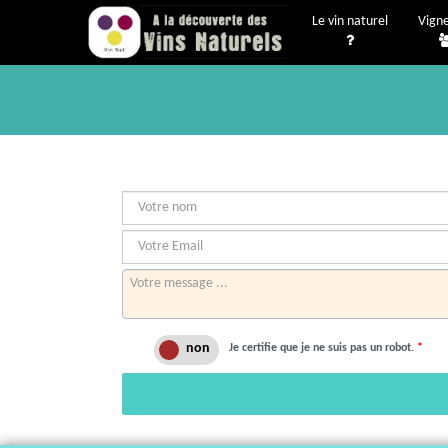
Le vin naturel
Vign
Je certifie que je ne suis pas un robot.
*