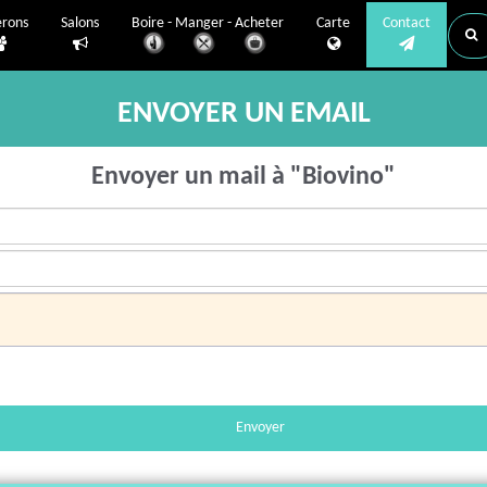
erons
Salons
Boire - Manger - Acheter
Carte
Contact
ENVOYER UN EMAIL
Envoyer un mail à "Biovino"
Envoyer