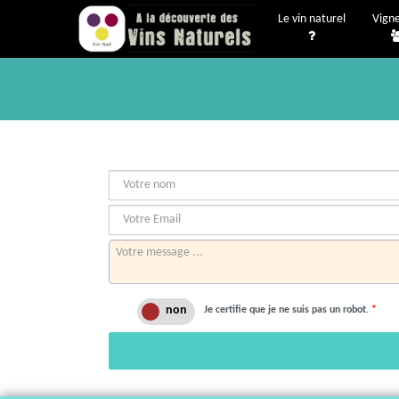
Le vin naturel
Vign
Je certifie que je ne suis pas un robot.
*