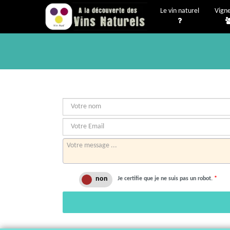
Le vin naturel
Vign
Je certifie que je ne suis pas un robot.
*