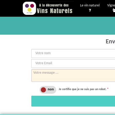
Le vin naturel
Vign
Env
Je certifie que je ne suis pas un robot.
*