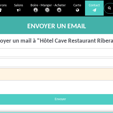
erons
Salons
Boire - Manger - Acheter
Carte
Contact
ENVOYER UN EMAIL
oyer un mail à "Hôtel Cave Restaurant Riber
Envoyer