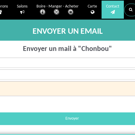
erons
Salons
Boire - Manger - Acheter
Carte
Contact
ENVOYER UN EMAIL
Envoyer un mail à "Chonbou"
Envoyer