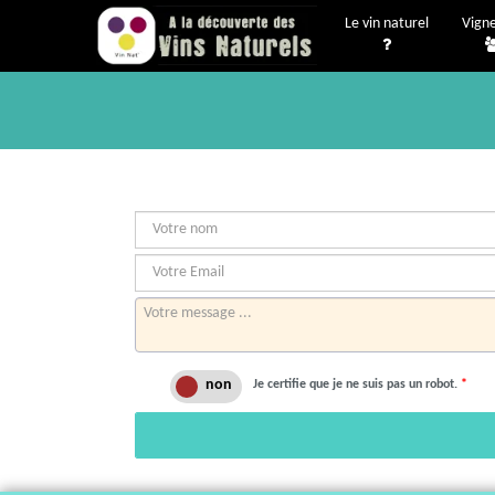
Le vin naturel
Vign
Je certifie que je ne suis pas un robot.
*