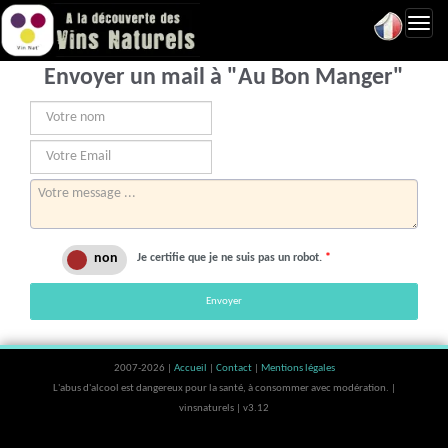
Toggl
navig
Envoyer un mail à "Au Bon Manger"
Je certifie que je ne suis pas un robot.
*
Envoyer
2007-2026 |
Accueil
|
Contact
|
Mentions légales
L'abus d'alcool est dangereux pour la santé, à consommer avec modération. |
vinsnaturels | v3.12