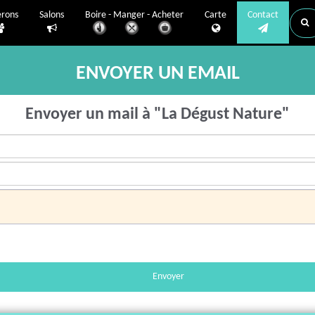
erons
Salons
Boire - Manger - Acheter
Carte
Contact
ENVOYER UN EMAIL
Envoyer un mail à "La Dégust Nature"
Envoyer