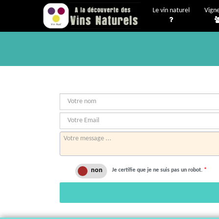
Le vin naturel
Vign
Je certifie que je ne suis pas un robot.
*