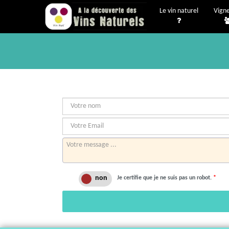
Le vin naturel
Vign
Je certifie que je ne suis pas un robot.
*