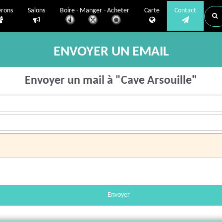
erons
Salons
Boire - Manger - Acheter
Carte
Contact
ENVOYER UN EMAIL
Envoyer un mail à "Cave Arsouille"
Envoyer