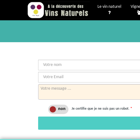
Le vin naturel
Vign
Je certifie que je ne suis pas un robot.
*