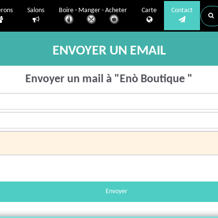
erons
Salons
Boire - Manger - Acheter
Carte
Contact
ENVOYER UN EMAIL
Envoyer un mail à "Enò Boutique "
Envoyer