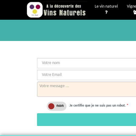
Le vin naturel
Vign
Je certifie que je ne suis pas un robot.
*