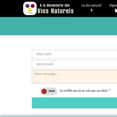
Le vin naturel
Vign
Je certifie que je ne suis pas un robot.
*