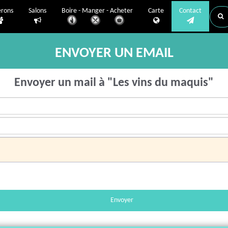
erons
Salons
Boire - Manger - Acheter
Carte
Contact
ENVOYER UN EMAIL
Envoyer un mail à "Les vins du maquis"
Envoyer