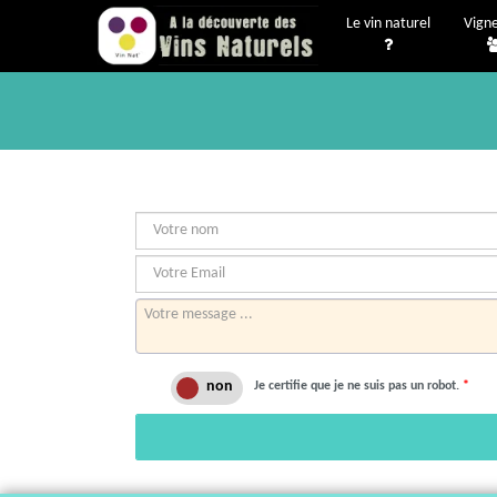
Le vin naturel
Vign
Je certifie que je ne suis pas un robot.
*