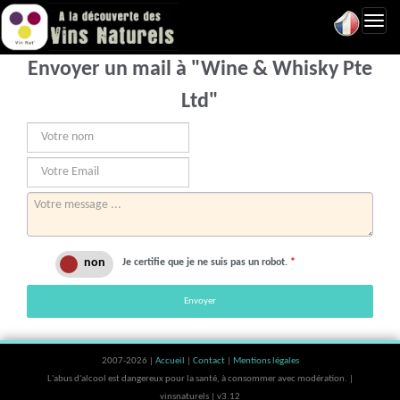
Toggl
navig
Envoyer un mail à "Wine & Whisky Pte
Ltd"
Je certifie que je ne suis pas un robot.
*
Envoyer
2007-2026 |
Accueil
|
Contact
|
Mentions légales
L'abus d'alcool est dangereux pour la santé, à consommer avec modération. |
vinsnaturels | v3.12