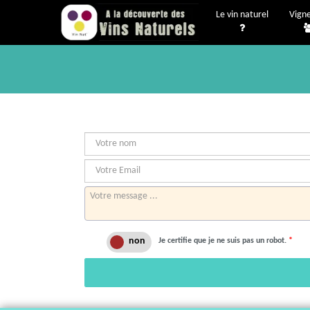
Le vin naturel
Vign
Je certifie que je ne suis pas un robot.
*