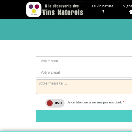
Le vin naturel
Vign
Je certifie que je ne suis pas un robot.
*