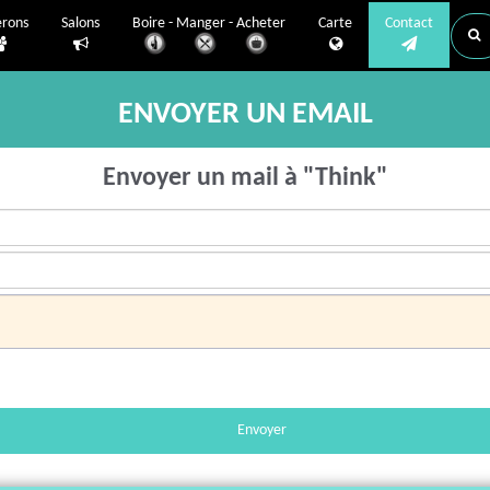
erons
Salons
Boire - Manger - Acheter
Carte
Contact
ENVOYER UN EMAIL
Envoyer un mail à "Think"
Envoyer