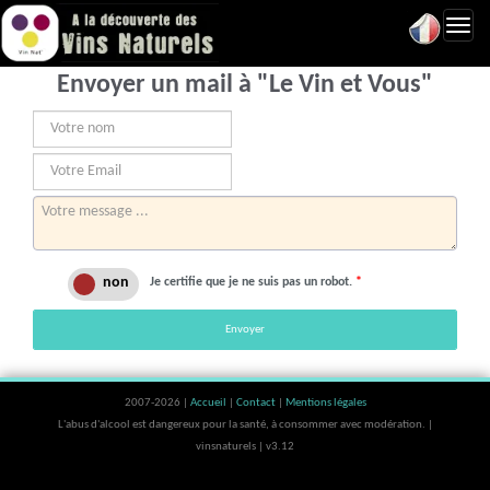
Toggl
navig
Envoyer un mail à "Le Vin et Vous"
Je certifie que je ne suis pas un robot.
*
Envoyer
2007-2026 |
Accueil
|
Contact
|
Mentions légales
L'abus d'alcool est dangereux pour la santé, à consommer avec modération. |
vinsnaturels | v3.12