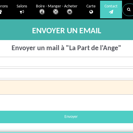
erons
Salons
Boire - Manger - Acheter
Carte
Contact
ENVOYER UN EMAIL
Envoyer un mail à "La Part de l'Ange"
Envoyer