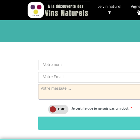
Le vin naturel
Vign
Je certifie que je ne suis pas un robot.
*