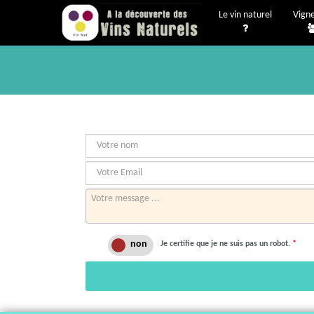
Le vin naturel
Vign
Je certifie que je ne suis pas un robot.
*