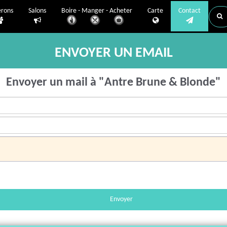
erons
Salons
Boire - Manger - Acheter
Carte
Contact
ENVOYER UN EMAIL
Envoyer un mail à "Antre Brune & Blonde"
Envoyer