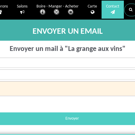
erons
Salons
Boire - Manger - Acheter
Carte
Contact
ENVOYER UN EMAIL
Envoyer un mail à "La grange aux vins"
Envoyer