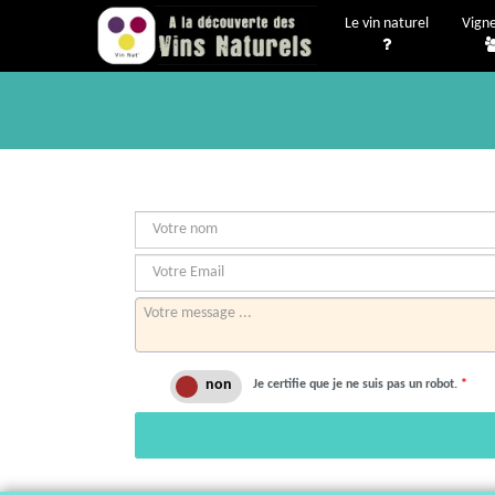
Le vin naturel
Vign
Je certifie que je ne suis pas un robot.
*