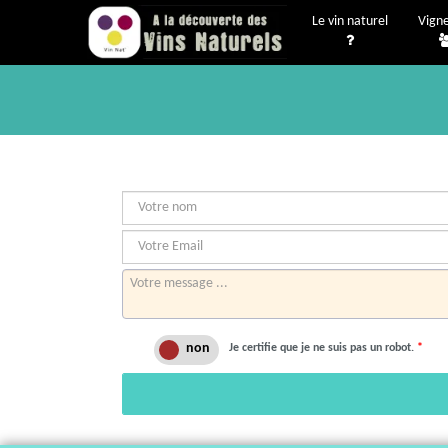
Le vin naturel
Vign
Je certifie que je ne suis pas un robot.
*