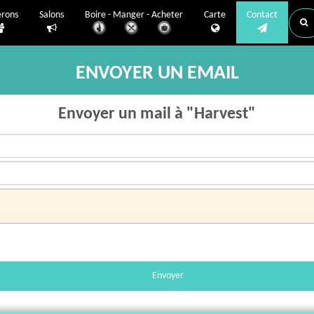
erons
Salons
Boire - Manger - Acheter
Carte
Contact
ENVOYER UN EMAIL
Envoyer un mail à "Harvest"
Envoyer