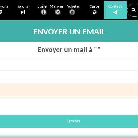
erons
Salons
Boire - Manger - Acheter
Carte
Contact
ENVOYER UN EMAIL
Envoyer un mail à ""
Envoyer