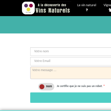
Le vin naturel
Vign
Je certifie que je ne suis pas un robot.
*