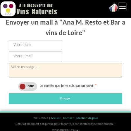
Toggl
navig
Envoyer un mail à "Ana M. Resto et Bar a
vins de Loire"
Je certifie que je ne suis pas un robot.
*
Envoyer
2007-2026 |
Accueil
|
Contact
|
Mentions légales
L'abus d'alcool est dangereux pour la santé, à consommer avec modération. |
vinsnaturels | v3.12