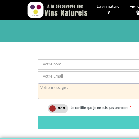
Le vin naturel
Vign
Je certifie que je ne suis pas un robot.
*