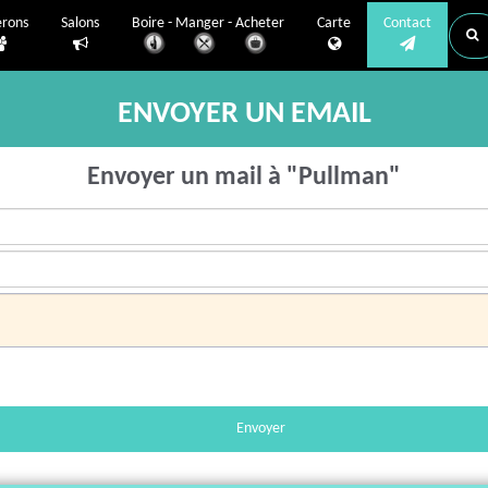
erons
Salons
Boire - Manger - Acheter
Carte
Contact
ENVOYER UN EMAIL
Envoyer un mail à "Pullman"
Envoyer