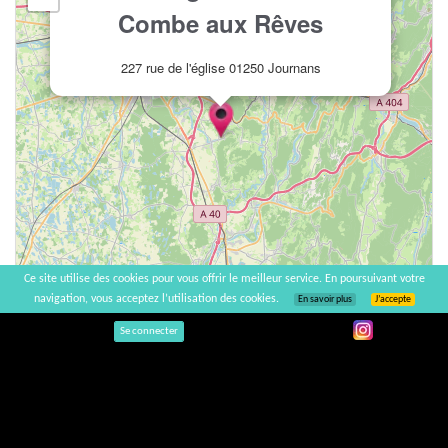
Combe aux Rêves
227 rue de l'église 01250 Journans
Ce site utilise des cookies pour vous offrir le meilleur service. En poursuivant votre
navigation, vous acceptez l’utilisation des cookies.
En savoir plus
J’accepte
Leaflet
| ©
OpenStreetMap
Se connecter
2007-2026 |
Accueil
|
Contact
|
Mentions légales
L'abus d'alcool est dangereux pour la santé, à consommer avec modération. |
vinsnaturels | v3.12