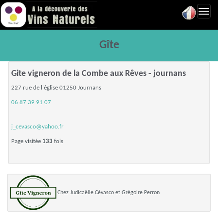
Toggl
navig
Gîte
Gite vigneron de la Combe aux Rêves - journans
227 rue de l'église 01250 Journans
06 87 39 91 07
j_cevasco@yahoo.fr
Page visitée
133
fois
Chez Judicaëlle Cévasco et Grégoire Perron