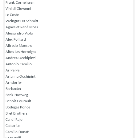
Frank Cornelissen
Vini di Giovanni
Le Coste
Weingut DB Schmitt
Agnès et René Moss
Alessandro Viola
Alex Foillard
Alfredo Maestro
Altos Las Hormigas
Andrea Occhipinti
Antonio Camillo
Ar Pe Pe
Arianna Occhipinti
Arndorfer
Barbacàn
Beck-Hartweg
Benoît Courault
Bodegas Ponce
Bret Brothers
Ca' di Rajo
Calcarius
Camillo Donati