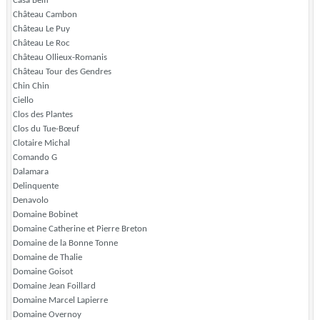
Casa Belfi
Château Cambon
Château Le Puy
Château Le Roc
Château Ollieux-Romanis
Château Tour des Gendres
Chin Chin
Ciello
Clos des Plantes
Clos du Tue-Bœuf
Clotaire Michal
Comando G
Dalamara
Delinquente
Denavolo
Domaine Bobinet
Domaine Catherine et Pierre Breton
Domaine de la Bonne Tonne
Domaine de Thalie
Domaine Goisot
Domaine Jean Foillard
Domaine Marcel Lapierre
Domaine Overnoy