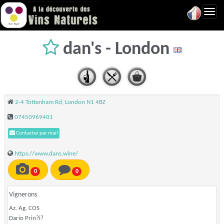
Toggl
navig
dan's - London
2-4 Tottenham Rd, London N1 4BZ
07450969401
Contacter par mail
https://www.dans.wine/
0
0
Vignerons
Az. Ag. COS
Dario Prin?i?