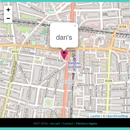
+
−
×
dan's
Leaflet
| ©
OpenStreetMap
2007-2026 |
Accueil
|
Contact
|
Mentions légales
L'abus d'alcool est dangereux pour la santé, à consommer avec modération. |