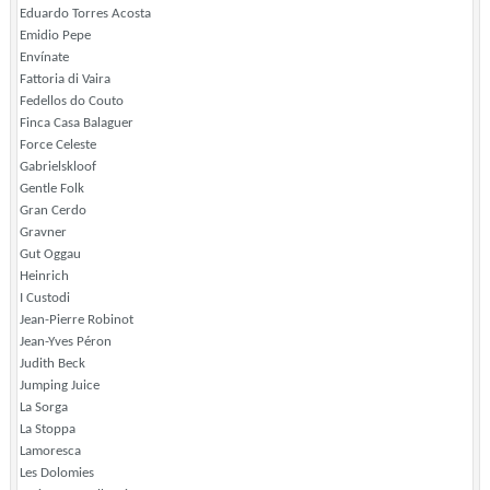
Eduardo Torres Acosta
Emidio Pepe
Envínate
Fattoria di Vaira
Fedellos do Couto
Finca Casa Balaguer
Force Celeste
Gabrielskloof
Gentle Folk
Gran Cerdo
Gravner
Gut Oggau
Heinrich
I Custodi
Jean-Pierre Robinot
Jean-Yves Péron
Judith Beck
Jumping Juice
La Sorga
La Stoppa
Lamoresca
Les Dolomies