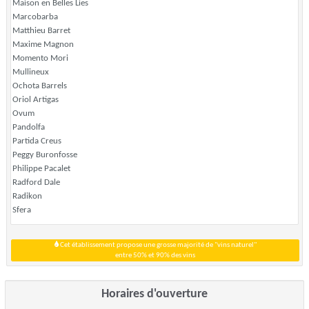
Maison en Belles Lies
Marcobarba
Matthieu Barret
Maxime Magnon
Momento Mori
Mullineux
Ochota Barrels
Oriol Artigas
Ovum
Pandolfa
Partida Creus
Peggy Buronfosse
Philippe Pacalet
Radford Dale
Radikon
Sfera
Cet établissement propose une grosse majorité de "vins naturel"
entre 50% et 90% des vins
Horaires d'ouverture