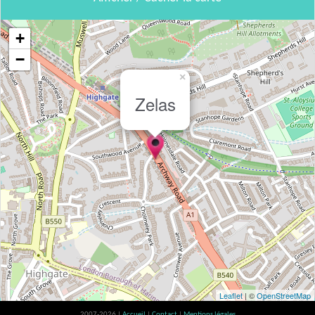
+
−
×
Zelas
Leaflet
| ©
OpenStreetMap
2007-2026 |
Accueil
|
Contact
|
Mentions légales