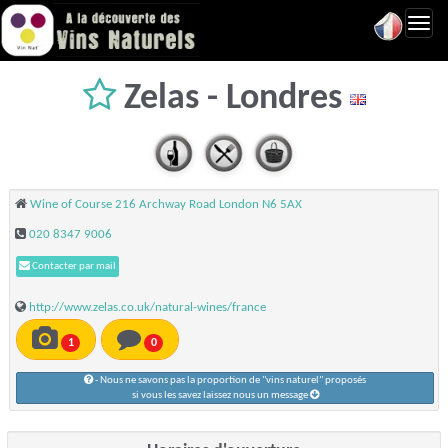
Toggl
navig
Zelas - Londres
Wine of Course 216 Archway Road London N6 5AX
020 8347 9006
Contacter par mail
http://www.zelas.co.uk/natural-wines/france
1
0
- Nous ne savons pas la proportion de "vins naturel" proposés
si vous les savez laissez nous un message