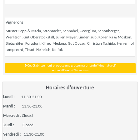
Vignerons
Muster Sepp & Maria, Strohmeier, Schnabel, Georgium, Schönberger,
Werlitsch, Gut Oberstockstall, Julien Meyer, Lindenlaub, Korenika & Moskon,
Bietighöfer, Foradori, Klinec Medana, Gut Oggau, Christian Tschida, Herrenhof
Lamprecht, Tissot, Heinrich, Kolfok
Cet établissement propose une grosse majorité de "vins naturel"
entre 50% et 90% des vins
Horaires d'ouverture
Lundi :
11.30-21.00
Mardi :
11.30-21.00
Mercredi :
Closed
Jeudi :
Closed
Vendredi :
11.30-21.00