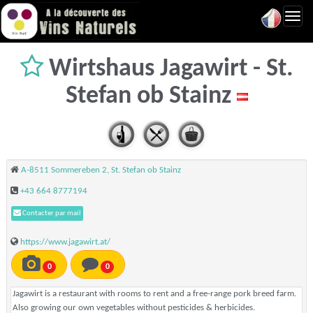
Toggl
navig
Wirtshaus Jagawirt - St.
Stefan ob Stainz
A-8511 Sommereben 2, St. Stefan ob Stainz
+43 664 8777194
Contacter par mail
https://www.jagawirt.at/
0
0
Jagawirt is a restaurant with rooms to rent and a free-range pork breed farm.
Also growing our own vegetables without pesticides & herbicides.