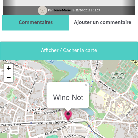
Par
Jean-Marie
le
25/10/2019 à 12:27
Commentaires
Ajouter un commentaire
Afficher / Cacher la carte
+
−
×
Wine Not