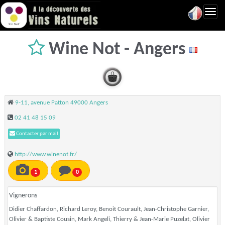
Toggl
navig
Wine Not - Angers
9-11, avenue Patton 49000 Angers
02 41 48 15 09
Contacter par mail
http://www.winenot.fr/
1
0
Vignerons
Didier Chaffardon, Richard Leroy, Benoit Courault, Jean-Christophe Garnier,
Olivier & Baptiste Cousin, Mark Angeli, Thierry & Jean-Marie Puzelat, Olivier