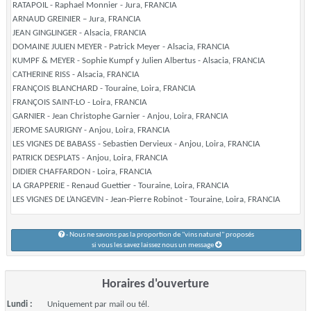
RATAPOIL - Raphael Monnier - Jura, FRANCIA
ARNAUD GREINIER – Jura, FRANCIA
JEAN GINGLINGER - Alsacia, FRANCIA
DOMAINE JULIEN MEYER - Patrick Meyer - Alsacia, FRANCIA
KUMPF & MEYER - Sophie Kumpf y Julien Albertus - Alsacia, FRANCIA
CATHERINE RISS - Alsacia, FRANCIA
FRANÇOIS BLANCHARD - Touraine, Loira, FRANCIA
FRANÇOIS SAINT-LO - Loira, FRANCIA
GARNIER - Jean Christophe Garnier - Anjou, Loira, FRANCIA
JEROME SAURIGNY - Anjou, Loira, FRANCIA
LES VIGNES DE BABASS - Sebastien Dervieux - Anjou, Loira, FRANCIA
PATRICK DESPLATS - Anjou, Loira, FRANCIA
DIDIER CHAFFARDON - Loira, FRANCIA
LA GRAPPERIE - Renaud Guettier - Touraine, Loira, FRANCIA
LES VIGNES DE L’ANGEVIN - Jean-Pierre Robinot - Touraine, Loira, FRANCIA
- Nous ne savons pas la proportion de "vins naturel" proposés
si vous les savez laissez nous un message
Horaires d'ouverture
Lundi :
Uniquement par mail ou tél.