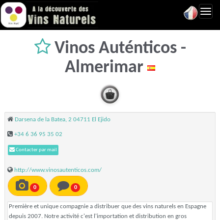
Toggl
navig
Vinos Auténticos -
Almerimar
Darsena de la Batea, 2 04711 El Ejido
+34 6 36 95 35 02
Contacter par mail
http://www.vinosautenticos.com/
0
0
Première et unique compagnie a distribuer que des vins naturels en Espagne
depuis 2007. Notre activité c'est l'importation et distribution en gros