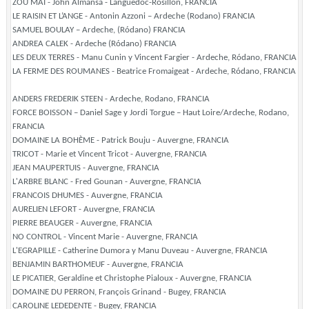
ZOU MAI - John Almansa - Languedoc-Rosillon, FRANCIA
LE RAISIN ET L’ANGE - Antonin Azzoni – Ardeche (Rodano) FRANCIA
SAMUEL BOULAY – Ardeche, (Ródano) FRANCIA
ANDREA CALEK - Ardeche (Ródano) FRANCIA
LES DEUX TERRES - Manu Cunin y Vincent Fargier - Ardeche, Ródano, FRANCIA
LA FERME DES ROUMANES - Beatrice Fromaigeat - Ardeche, Ródano, FRANCIA
ANDERS FREDERIK STEEN - Ardeche, Rodano, FRANCIA
FORCE BOISSON – Daniel Sage y Jordi Torgue – Haut Loire/Ardeche, Rodano,
FRANCIA
DOMAINE LA BOHÈME - Patrick Bouju - Auvergne, FRANCIA
TRICOT - Marie et Vincent Tricot - Auvergne, FRANCIA
JEAN MAUPERTUIS - Auvergne, FRANCIA
L'ARBRE BLANC - Fred Gounan - Auvergne, FRANCIA
FRANCOIS DHUMES - Auvergne, FRANCIA
AURELIEN LEFORT - Auvergne, FRANCIA
PIERRE BEAUGER - Auvergne, FRANCIA
NO CONTROL - Vincent Marie - Auvergne, FRANCIA
L'EGRAPILLE - Catherine Dumora y Manu Duveau - Auvergne, FRANCIA
BENJAMIN BARTHOMEUF - Auvergne, FRANCIA
LE PICATIER, Geraldine et Christophe Pialoux - Auvergne, FRANCIA
DOMAINE DU PERRON, François Grinand - Bugey, FRANCIA
CAROLINE LEDEDENTE - Bugey, FRANCIA