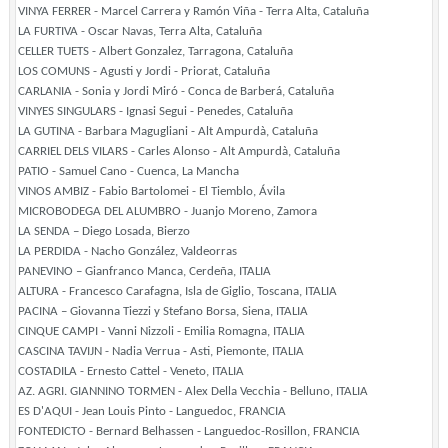
VINYA FERRER - Marcel Carrera y Ramón Viña - Terra Alta, Cataluña
LA FURTIVA - Oscar Navas, Terra Alta, Cataluña
CELLER TUETS - Albert Gonzalez, Tarragona, Cataluña
LOS COMUNS - Agusti y Jordi - Priorat, Cataluña
CARLANIA - Sonia y Jordi Miró - Conca de Barberá, Cataluña
VINYES SINGULARS - Ignasi Segui - Penedes, Cataluña
LA GUTINA - Barbara Magugliani - Alt Ampurdà, Cataluña
CARRIEL DELS VILARS - Carles Alonso - Alt Ampurdà, Cataluña
PATIO - Samuel Cano - Cuenca, La Mancha
VINOS AMBIZ - Fabio Bartolomei - El Tiemblo, Ávila
MICROBODEGA DEL ALUMBRO - Juanjo Moreno, Zamora
LA SENDA – Diego Losada, Bierzo
LA PERDIDA - Nacho González, Valdeorras
PANEVINO – Gianfranco Manca, Cerdeña, ITALIA
ALTURA - Francesco Carafagna, Isla de Giglio, Toscana, ITALIA
PACINA – Giovanna Tiezzi y Stefano Borsa, Siena, ITALIA
CINQUE CAMPI - Vanni Nizzoli - Emilia Romagna, ITALIA
CASCINA TAVIJN - Nadia Verrua - Asti, Piemonte, ITALIA
COSTADILA - Ernesto Cattel - Veneto, ITALIA
AZ. AGRI. GIANNINO TORMEN - Alex Della Vecchia - Belluno, ITALIA
ES D'AQUI - Jean Louis Pinto - Languedoc, FRANCIA
FONTEDICTO - Bernard Belhassen - Languedoc-Rosillon, FRANCIA