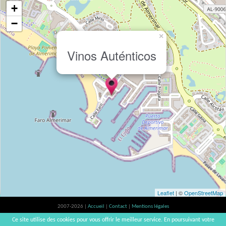
+
−
×
Vinos Auténticos
Leaflet
| ©
OpenStreetMap
2007-2026 |
Accueil
|
Contact
|
Mentions légales
L'abus d'alcool est dangereux pour la santé, à consommer avec modération. |
Ce site utilise des cookies pour vous offrir le meilleur service. En poursuivant votre