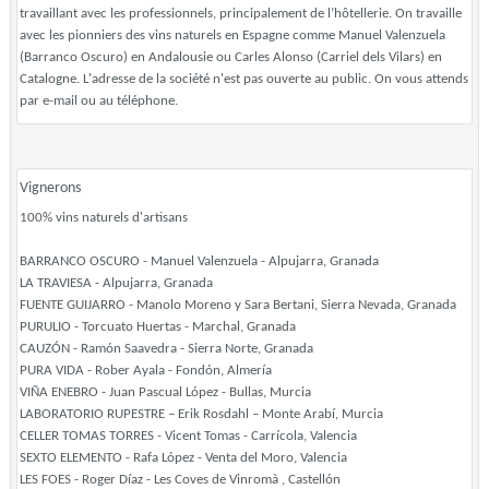
travaillant avec les professionnels, principalement de l’hôtellerie. On travaille
avec les pionniers des vins naturels en Espagne comme Manuel Valenzuela
(Barranco Oscuro) en Andalousie ou Carles Alonso (Carriel dels Vilars) en
Catalogne. L'adresse de la société n'est pas ouverte au public. On vous attends
par e-mail ou au téléphone.
Vignerons
100% vins naturels d'artisans
BARRANCO OSCURO - Manuel Valenzuela - Alpujarra, Granada
LA TRAVIESA - Alpujarra, Granada
FUENTE GUIJARRO - Manolo Moreno y Sara Bertani, Sierra Nevada, Granada
PURULIO - Torcuato Huertas - Marchal, Granada
CAUZÓN - Ramón Saavedra - Sierra Norte, Granada
PURA VIDA - Rober Ayala - Fondón, Almería
VIÑA ENEBRO - Juan Pascual López - Bullas, Murcia
LABORATORIO RUPESTRE – Erik Rosdahl – Monte Arabí, Murcia
CELLER TOMAS TORRES - Vicent Tomas - Carrícola, Valencia
SEXTO ELEMENTO - Rafa López - Venta del Moro, Valencia
LES FOES - Roger Díaz - Les Coves de Vinromà , Castellón