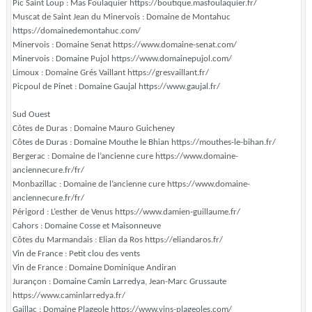
Pic Saint Loup : Mas Foulaquier https://boutique.masfoulaquier.fr/
Muscat de Saint Jean du Minervois : Domaine de Montahuc
https://domainedemontahuc.com/
Minervois : Domaine Senat https://www.domaine-senat.com/
Minervois : Domaine Pujol https://www.domainepujol.com/
Limoux : Domaine Grés Vaillant https://gresvaillant.fr/
Picpoul de Pinet : Domaine Gaujal https://www.gaujal.fr/
Sud Ouest
Côtes de Duras : Domaine Mauro Guicheney
Côtes de Duras : Domaine Mouthe le Bhian https://mouthes-le-bihan.fr/
Bergerac : Domaine de l’ancienne cure https://www.domaine-
anciennecure.fr/fr/
Monbazillac : Domaine de l’ancienne cure https://www.domaine-
anciennecure.fr/fr/
Périgord : L’esther de Venus https://www.damien-guillaume.fr/
Cahors : Domaine Cosse et Maisonneuve
Côtes du Marmandais : Elian da Ros https://eliandaros.fr/
Vin de France : Petit clou des vents
Vin de France : Domaine Dominique Andiran
Jurançon : Domaine Camin Larredya, Jean-Marc Grussaute
https://www.caminlarredya.fr/
Gaillac : Domaine Plageole https://www.vins-plageoles.com/