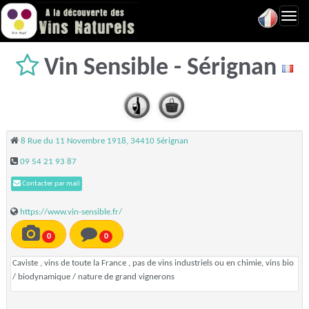
Toggl
navig
Vin Sensible - Sérignan
8 Rue du 11 Novembre 1918, 34410 Sérignan
09 54 21 93 87
Contacter par mail
https://www.vin-sensible.fr/
0
0
Caviste , vins de toute la France , pas de vins industriels ou en chimie, vins bio
/ biodynamique / nature de grand vignerons