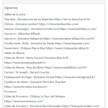
Vignerons
Vallée de la Loire
Touraine : Domaine les terres blanches https://terres-blanches.fr/fr/
Chinon : Domaine Lambert https://chinonlambertbio.com/
Saumur Champigny : Domaine la Folie Lucé https://www.lafolieluce.com/
Sancerre : Sébastien Riffault,
Sancerre : Domaine Delaporte https://www.domaine-delaporte.com/fr/
Pouilly fumé , Rully : Domaine les Pöete https://www.lespoete.com/
Savenniere : Château Pierre Bise https://www.chateaupierrebise.fr/
Vallée du Rhone
Côtes du Rhone : Remy Pouizin Domaine dieu le fit
https://www.domainedieulefit.fr/
Côtes du Rhone : Mas de Libian https://www.masdelibian.com/fr/
Cornas / St Joseph : Gerard Courbis
Chateauneuf du Pape : Domaine Giraud https://www.domainegiraud.fr/
Costières de Nimes : Domaine Terre des Chardon
https://www.terredeschardons.fr/
Provence
Côtes de Provence : Château la Tour de l’évêque
https://www.toureveque.com/
Côtes de Provence : Domaine des Peirecedes https://www.peirecedes.com/