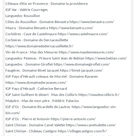
Côteaux d’Aix en Provence : Domaine la providence
IGP Var : Valérie Courreges
Languedoc Roussillon
Côtes du Roussillon : Domaine Benastra https://www.benastra.com/
Maury : Domaine Benastra https://www.benastra.com/
Corbières : Cave de Castelmaure https://www.castelmaure.com/
Corbieres : Domaine de Dernaceuillette
https://www.domainededernacueillette.fr/
Vin de France : Mas des Mesures https://www.masdesmesures.com/
Languedoc Pezenas : Prieure Saint Jean de Bebian https://www.bebian.com/
Languedoc : Domaine Giroflet https://www.domainegiroflet.com/
Faugères : Domaine Binet Jacquet https://binet-jacquet.com/
IGP Pays d’Hérault coteaux de Murviel : Domaine Ravanes
https://www.domainederavanes.com/
IGP Pays d’Hérault : Catherine Bernard
IGP Saint Guilhem le désert : Mas des Colibris https://masdescolibris.fr/
Malpère : Mas de mon père , frédéric Palacios
IGP d’Oc : Domaine Ricardelle de Lautrec https://www.languedoc-vin-
bio.com/
IGP d’Oc : Pierre et Antonin https://pierre-antonin.com/
Saint Chinian : Domaine Canet Valette https://www.canetvalette.com/
Saint Chinian : Château Castigno https://villagecastigno.com/fr/