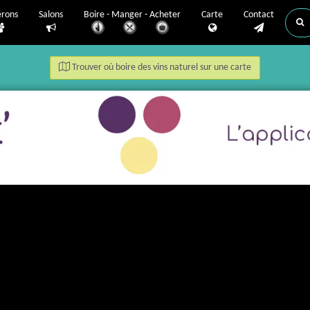
erons
Salons
Boire - Manger - Acheter
Carte
Contact
Trouver où boire des vins naturel sur une carte