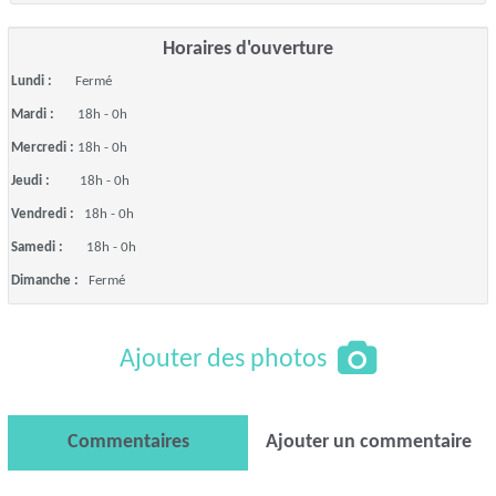
Horaires d'ouverture
Lundi :
Fermé
Mardi :
18h - 0h
Mercredi :
18h - 0h
Jeudi :
18h - 0h
Vendredi :
18h - 0h
Samedi :
18h - 0h
Dimanche :
Fermé
Ajouter des photos
Commentaires
Ajouter un commentaire