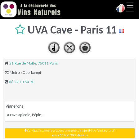
Toggl
navig
UVA Cave - Paris 11
21 Rue de Malte, 75011 Paris
Métro : Oberkampf
06 29 10 54 70
Vignerons
La cave apicole, Pépin...
Cet établissement propose une grosse majorité de "vins naturel"
entre 50% et 90% des vins