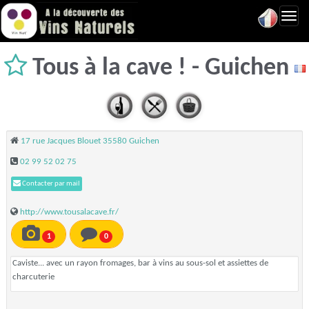
Toggl
navig
Tous à la cave ! - Guichen
17 rue Jacques Blouet 35580 Guichen
02 99 52 02 75
Contacter par mail
http://www.tousalacave.fr/
1
0
Caviste... avec un rayon fromages, bar à vins au sous-sol et assiettes de
charcuterie