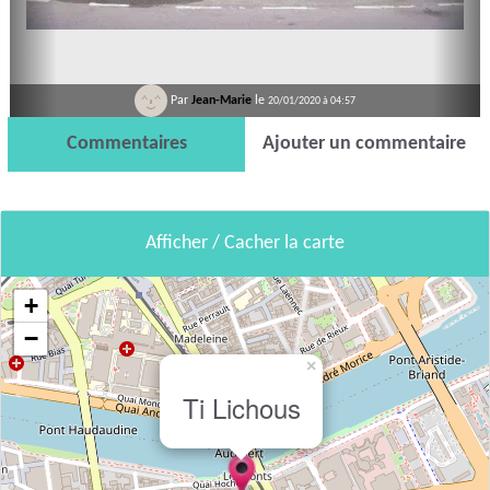
Par
Jean-Marie
le
20/01/2020 à 04:57
Commentaires
Ajouter un commentaire
Afficher / Cacher la carte
+
−
×
Ti Lichous