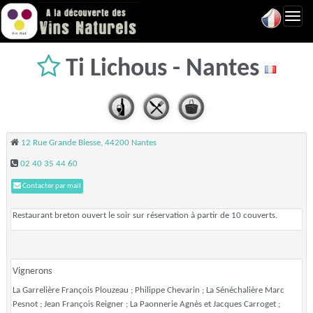
Toggl
navig
Ti Lichous - Nantes
12 Rue Grande Biesse, 44200 Nantes
02 40 35 44 60
Contacter par mail
Restaurant breton ouvert le soir sur réservation à partir de 10 couverts.
Vignerons
La Garrelière François Plouzeau ; Philippe Chevarin ; La Sénéchalière Marc
Pesnot ; Jean François Reigner ; La Paonnerie Agnès et Jacques Carroget ;