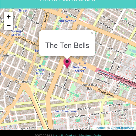
+
−
×
The Ten Bells
Leaflet
| ©
OpenStreetMap
2007-2026 |
Accueil
|
Contact
|
Mentions légales