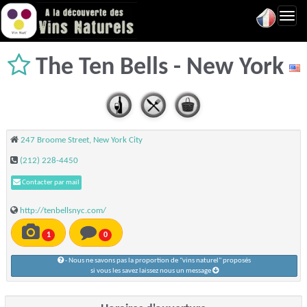
Toggl
navig
The Ten Bells - New York
247 Broome Street, New York City
(212) 228-4450
Contacter par mail
http://tenbellsnyc.com/
1
0
- Nous ne savons pas la proportion de "vins naturel" proposés
si vous les savez laissez nous un message