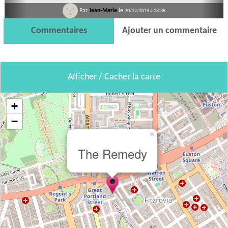
Par
Jean-Marie
le
20/12/2019 à 08:38
Commentaires
Ajouter un commentaire
Afficher / Cacher la carte
+
−
×
The Remedy