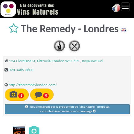
Toggl
navig
The Remedy - Londres
124 Cleveland St, Fitzrovia, London W1T 6PG, Royaume-Uni
020 3489 3800
http://theremedylondon.com/
1
0
- Nous ne savons pas la proportion de "vins naturel" proposés
si vous les savez laissez nous un message