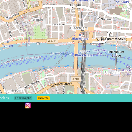
ookies.
En savoir plus
J’accepte
Leaflet
| ©
OpenStreetMap