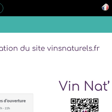
es d'ouverture
h - 22h