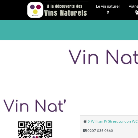
Le vin naturel
Vign
5 William IV Street London 
0207 036 0660