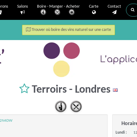
erons
Salons
Boire - Manger - Acheter
Carte
Contact
Trouver où boire des vins naturel sur une carte
Terroirs - Londres
WC2N4DW
Horair
Lundi :
12