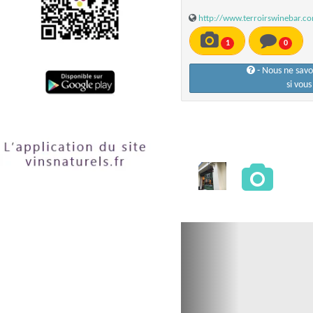
http://www.terroirswinebar.c
1
0
- Nous ne sav
si vou