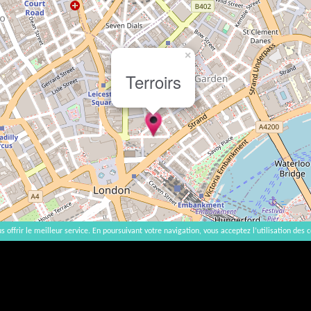
×
Terroirs
s offrir le meilleur service. En poursuivant votre navigation, vous acceptez l’utilisation des c
2007-2026 |
Accueil
|
Contact
|
Mentions légales
L'abus d'alcool est dangereux pour la santé, à consommer avec modération. | vinsnaturels | v3.12