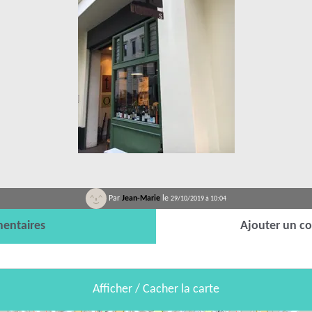
Par
Jean-Marie
le
29/10/2019 à 10:04
entaires
Ajouter un c
Afficher / Cacher la carte