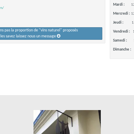
Mardi :
1
om/
Mercredi :
1
Jeudi :
1
ons pas la proportion de "vins naturel" proposés
Vendredi :
s les savez laissez nous un message
Samedi :
Dimanche :