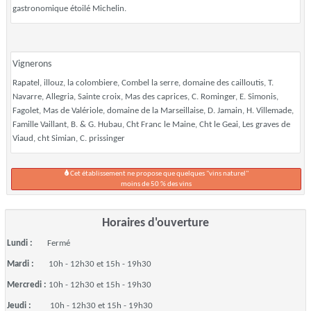
gastronomique étoilé Michelin.
Vignerons
Rapatel, illouz, la colombiere, Combel la serre, domaine des cailloutis, T.
Navarre, Allegria, Sainte croix, Mas des caprices, C. Rominger, E. Simonis,
Fagolet, Mas de Valériole, domaine de la Marseillaise, D. Jamain, H. Villemade,
Famille Vaillant, B. & G. Hubau, Cht Franc le Maine, Cht le Geai, Les graves de
Viaud, cht Simian, C. prissinger
Cet établissement ne propose que quelques "vins naturel"
moins de 50 % des vins
Horaires d'ouverture
Lundi :
Fermé
Mardi :
10h - 12h30 et 15h - 19h30
Mercredi :
10h - 12h30 et 15h - 19h30
Jeudi :
10h - 12h30 et 15h - 19h30