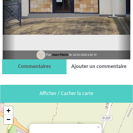
Par
Jean-Marie
le
22/01/2020 à 04:19
Commentaires
Ajouter un commentaire
Afficher / Cacher la carte
+
−
×