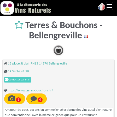
Toggl
navig
Terres & Bouchons -
Bellengreville
13 place St clair RN13 14370 Bellengreville
09 54 76 42 50
Contacter par mail
https://www.terres-bouchons.fr/
1
0
Amateur du gout, cet ancien sommelier sélectionne des vins aussi bien nature
que conventionnel, avec la même exigence que pour un restaurant